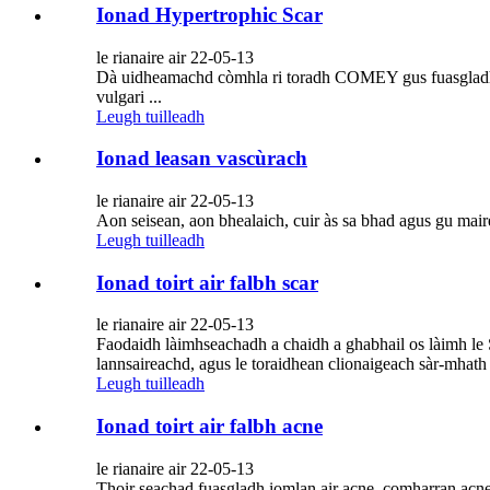
Ionad Hypertrophic Scar
le rianaire air 22-05-13
Dà uidheamachd còmhla ri toradh COMEY gus fuasgladh a t
vulgari ...
Leugh tuilleadh
Ionad leasan vascùrach
le rianaire air 22-05-13
Aon seisean, aon bhealaich, cuir às sa bhad agus gu mair
Leugh tuilleadh
Ionad toirt air falbh scar
le rianaire air 22-05-13
Faodaidh làimhseachadh a chaidh a ghabhail os làimh le 
lannsaireachd, agus le toraidhean clionaigeach sàr-mhath C
Leugh tuilleadh
Ionad toirt air falbh acne
le rianaire air 22-05-13
Thoir seachad fuasgladh iomlan air acne, comharran 