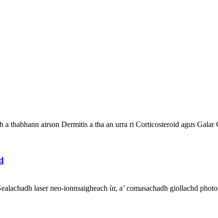
abhann airson Dermitis a tha an urra ri Corticosteroid agus Galar Crai
d
chadh laser neo-ionnsaigheach ùr, a’ comasachadh giollachd photo-