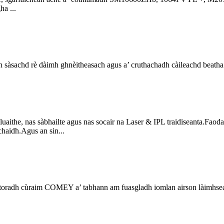
ha ...
sàsachd rè dàimh ghnèitheasach agus a’ cruthachadh càileachd beatha
aithe, nas sàbhailte agus nas socair na Laser & IPL traidiseanta.Faodar
achaidh.Agus an sin...
adh cùraim COMEY a’ tabhann am fuasgladh iomlan airson làimhseach