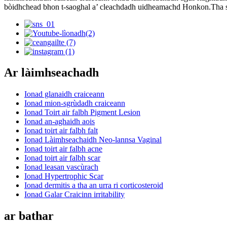
bòidhchead bhon t-saoghal a’ cleachdadh uidheamachd Honkon.Tha sinn 
Ar làimhseachadh
Ionad glanaidh craiceann
Ionad mion-sgrùdadh craiceann
Ionad Toirt air falbh Pigment Lesion
Ionad an-aghaidh aois
Ionad toirt air falbh falt
Ionad Làimhseachaidh Neo-lannsa Vaginal
Ionad toirt air falbh acne
Ionad toirt air falbh scar
Ionad leasan vascùrach
Ionad Hypertrophic Scar
Ionad dermitis a tha an urra ri corticosteroid
Ionad Galar Craicinn irritability
ar bathar