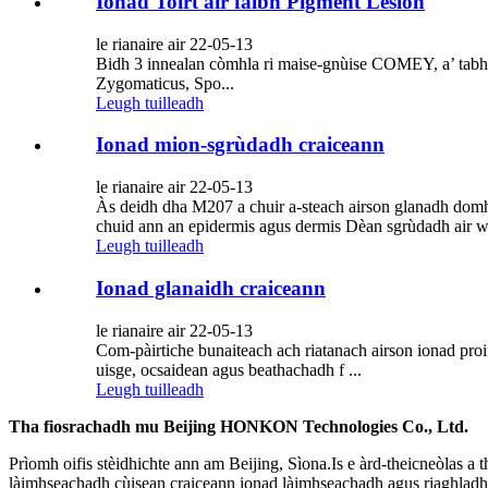
Ionad Toirt air falbh Pigment Lesion
le rianaire air 22-05-13
Bidh 3 innealan còmhla ri maise-gnùise COMEY, a’ tabhan
Zygomaticus, Spo...
Leugh tuilleadh
Ionad mion-sgrùdadh craiceann
le rianaire air 22-05-13
Às deidh dha M207 a chuir a-steach airson glanadh domh
chuid ann an epidermis agus dermis Dèan sgrùdadh air wr
Leugh tuilleadh
Ionad glanaidh craiceann
le rianaire air 22-05-13
Com-pàirtiche bunaiteach ach riatanach airson ionad pro
uisge, ocsaidean agus beathachadh f ...
Leugh tuilleadh
Tha fiosrachadh mu Beijing HONKON Technologies Co., Ltd.
Prìomh oifis stèidhichte ann am Beijing, Sìona.Is e àrd-theicneòlas a
làimhseachadh cùisean craiceann ionad làimhseachadh agus riaghladh 