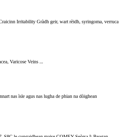
icinn Irritability Gràdh geir, wart rèidh, syringoma, verruca
ea, Varicose Veins ...
nart nas ìsle agus nas lugha de phian na dòighean
07, S8C le cungaidhean maise COMEY Seòrsa I: Beagan