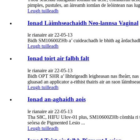
pimples, pustules, an àireamh iomlan de leòintean nas lug
Leugh tuilleadh
Ionad Làimhseachaidh Neo-lannsa Vaginal
le rianaire air 22-05-13
Bidh SM10600ZHb a’ cuideachadh le bhith ag àrdachadh 
Leugh tuilleadh
Ionad toirt air falbh falt
le rianaire air 22-05-13
Bidh OPT SHR a’ lìbhrigeadh leigheasan nas fheàrr, nas lu
gluasad an applicator a-rithist thairis air an raon làimhse
Leugh tuilleadh
Ionad an-aghaidh aois
le rianaire air 22-05-13
Tha S8C, HIFU Ulov-01 plus, SM10600ZHb còmhla ri tor
seòrsa de Pigmented Lesio ...
Leugh tuilleadh