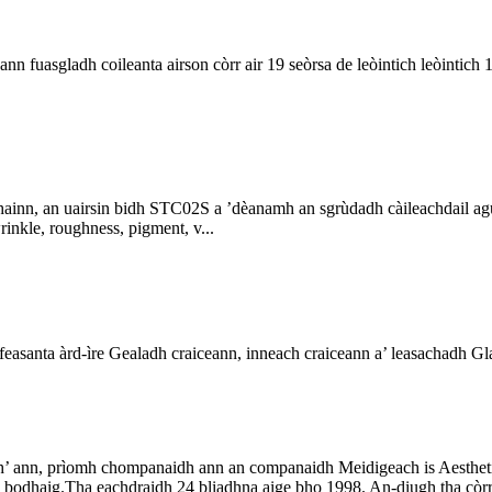
n fuasgladh coileanta airson còrr air 19 seòrsa de leòintich leòintich
ainn, an uairsin bidh STC02S a ’dèanamh an sgrùdadh càileachdail agu
inkle, roughness, pigment, v...
ifeasanta àrd-ìre Gealadh craiceann, inneach craiceann a’ leasachadh 
 th’ ann, prìomh chompanaidh ann an companaidh Meidigeach is Aesthetic
bodhaig.Tha eachdraidh 24 bliadhna aige bho 1998. An-diugh tha còrr a