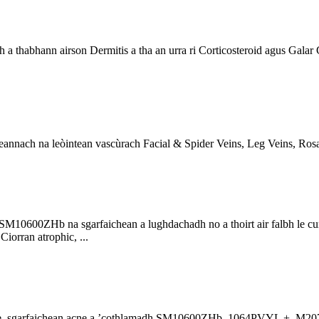
habhann airson Dermitis a tha an urra ri Corticosteroid agus Galar Cra
eannach na leòintean vascùrach Facial & Spider Veins, Leg Veins, Rosac
SM10600ZHb na sgarfaichean a lughdachadh no a thoirt air falbh le cun
iorran atrophic, ...
acne, sgarfaichean acne a ’cothlamadh SM10600ZHb, 1064PVYL +, M2