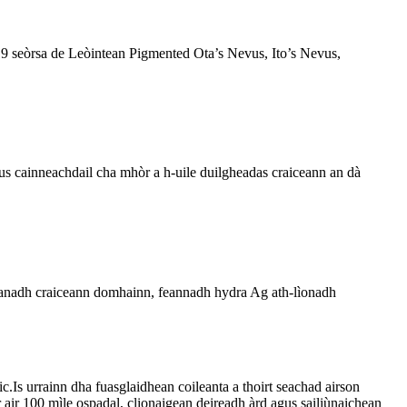
 19 seòrsa de Leòintean Pigmented Ota’s Nevus, Ito’s Nevus,
s cainneachdail cha mhòr a h-uile duilgheadas craiceann an dà
Glanadh craiceann domhainn, feannadh hydra Ag ath-lìonadh
.Is urrainn dha fuasglaidhean coileanta a thoirt seachad airson
ir 100 mìle ospadal, clionaigean deireadh àrd agus sailiùnaichean