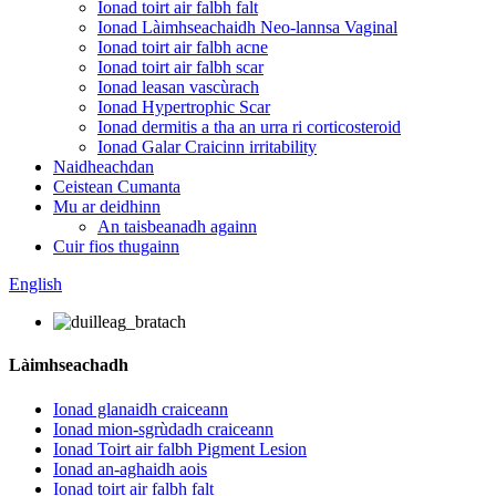
Ionad toirt air falbh falt
Ionad Làimhseachaidh Neo-lannsa Vaginal
Ionad toirt air falbh acne
Ionad toirt air falbh scar
Ionad leasan vascùrach
Ionad Hypertrophic Scar
Ionad dermitis a tha an urra ri corticosteroid
Ionad Galar Craicinn irritability
Naidheachdan
Ceistean Cumanta
Mu ar deidhinn
An taisbeanadh againn
Cuir fios thugainn
English
Làimhseachadh
Ionad glanaidh craiceann
Ionad mion-sgrùdadh craiceann
Ionad Toirt air falbh Pigment Lesion
Ionad an-aghaidh aois
Ionad toirt air falbh falt