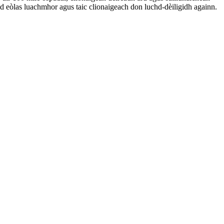
d eòlas luachmhor agus taic clionaigeach don luchd-dèiligidh againn.