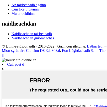
An taisbeanadh againn
Cuir fios thugainn
Mu ar deidhinn
naidheachdan
Naidheachdan taisbeanadh
Naidheachdan gnìomhachas
© Dlighe-sgrìobhaidh - 2010-2022 : Gach còir glèidhte.
Bathar teth
-
Mion-sgrùdaire Craicinn D8-3d
,
808al
,
Eon Lùghdachadh Saill
,
Thoir

Cuir post-d
x