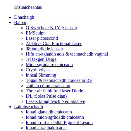
Dhachaigh
Bathar
Q Switched: Nd Yag leusair
EMSculpt
Laser picosecond
Ablative Co2 Fractional Laser
980nm diode leusair
Hifu an-aghaidh aois & teannachadh vaginal
Jet Oxgen Uisge
Mion-sgrùdaire craiceann
Cryolipolysis
Inneal Slimming
Togail & teannachadh craiceann RF
stuthan cùram craiceann
Thoir air falbh fuilt laser Diode
IPL (Solas Pulse dian)
Lasers bloighteach Neo-ablative
Làimhseachadh
Ionad glanaidh craiceann
Ionad mion-sgrùdadh craiceann
Ionad Toirt air falbh Pigment Lesion
Ionad an-aghaidh aois