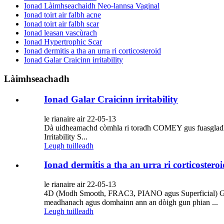
Ionad Làimhseachaidh Neo-lannsa Vaginal
Ionad toirt air falbh acne
Ionad toirt air falbh scar
Ionad leasan vascùrach
Ionad Hypertrophic Scar
Ionad dermitis a tha an urra ri corticosteroid
Ionad Galar Craicinn irritability
Làimhseachadh
Ionad Galar Craicinn irritability
le rianaire air 22-05-13
Dà uidheamachd còmhla ri toradh COMEY gus fuasgladh a th
Irritability S...
Leugh tuilleadh
Ionad dermitis a tha an urra ri corticosteroi
le rianaire air 22-05-13
4D (Modh Smooth, FRAC3, PIANO agus Superficial) Geala
meadhanach agus domhainn ann an dòigh gun phian ...
Leugh tuilleadh