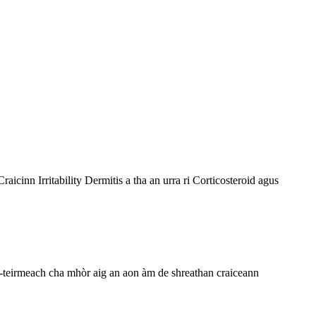
cinn Irritability Dermitis a tha an urra ri Corticosteroid agus
teirmeach cha mhòr aig an aon àm de shreathan craiceann