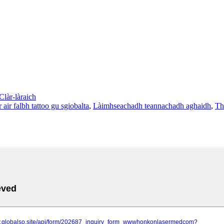
Clàr-làraich
 air falbh tattoo gu sgiobalta
,
Làimhseachadh teannachadh aghaidh
,
Th