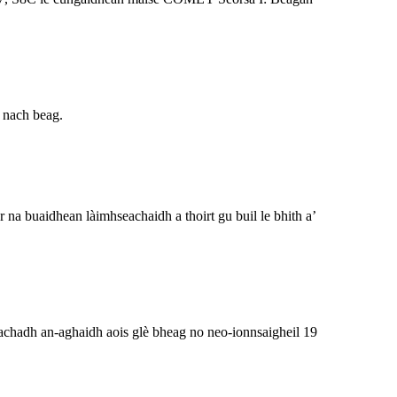
 nach beag.
 na buaidhean làimhseachaidh a thoirt gu buil le bhith a’
adh an-aghaidh aois glè bheag no neo-ionnsaigheil 19