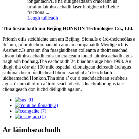
iongantach?Dè na duilgheadasan craiceann as
urrainn làimhseachadh laser bloighteach?Lèine
fractional...
Leugh tuilleadh
Tha fiosrachadh mu Beijing HONKON Technologies Co., Ltd.
Prìomh oifis stèidhichte ann am Beijing, Sìona.Is e àrd-theicneòlas a
th’ ann, prìomh chompanaidh ann an companaidh Meidigeach is
Aesthetic.Is urrainn dha fuasglaidhean coileanta a thoirt seachad
airson làimhseachadh cùisean craiceann ionad làimhseachadh agus
riaghladh bodhaig.Tha eachdraidh 24 bliadhna aige bho 1998. An-
diugh tha còrr air 100 mìle ospadal, clionaigean deireadh àrd agus
sailiùnaichean bòidhchead bhon t-saoghal a’ cleachdadh
uidheamachd Honkon.Tha sinn a’ cur ri teachdaichean seirbheis
agus a’ cumail oirnn a’ toirt seachad eòlas luachmhor agus taic
clionaigeach don luchd-dèiligidh againn.
Ar làimhseachadh