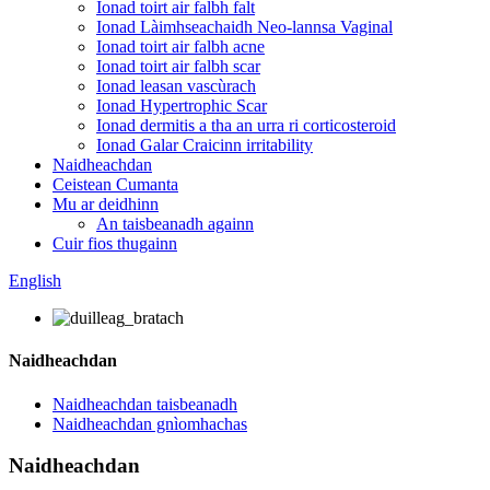
Ionad toirt air falbh falt
Ionad Làimhseachaidh Neo-lannsa Vaginal
Ionad toirt air falbh acne
Ionad toirt air falbh scar
Ionad leasan vascùrach
Ionad Hypertrophic Scar
Ionad dermitis a tha an urra ri corticosteroid
Ionad Galar Craicinn irritability
Naidheachdan
Ceistean Cumanta
Mu ar deidhinn
An taisbeanadh againn
Cuir fios thugainn
English
Naidheachdan
Naidheachdan taisbeanadh
Naidheachdan gnìomhachas
Naidheachdan