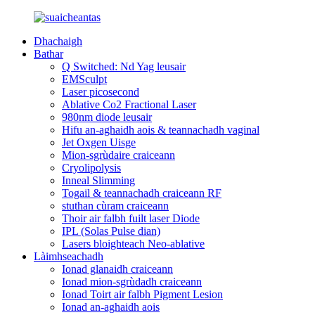
Dhachaigh
Bathar
Q Switched: Nd Yag leusair
EMSculpt
Laser picosecond
Ablative Co2 Fractional Laser
980nm diode leusair
Hifu an-aghaidh aois & teannachadh vaginal
Jet Oxgen Uisge
Mion-sgrùdaire craiceann
Cryolipolysis
Inneal Slimming
Togail & teannachadh craiceann RF
stuthan cùram craiceann
Thoir air falbh fuilt laser Diode
IPL (Solas Pulse dian)
Lasers bloighteach Neo-ablative
Làimhseachadh
Ionad glanaidh craiceann
Ionad mion-sgrùdadh craiceann
Ionad Toirt air falbh Pigment Lesion
Ionad an-aghaidh aois