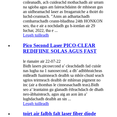
coileanadh, ach cuideachd mothachadh air urram
na sgioba agus am faireachdainn de mhisean gus
an uidheamachd laser as freagarraiche a thoirt do
luchd-ceannach. ”Anns an adhartachadh
comharrachadh ceann-bliadhna 24th HONKON
seo, tha e air a nochdadh gu h-iomlan air 29
Iuchar, 2022, tha e ...
Leugh tuilleadh
Pico Second Laser PICO-CLEAR
REDIFIINE SOLAS AGUS FAST
le rianaire air 22-07-22
Bidh lasers picosecond a’ cleachdadh fad cuisle
nas lugha na 1 nanosecond, a dh’ adhbhraicheas
milleadh fuaimneach dealbh sa mhòr-chuid seach
sgrios teirmeach dealbh de mhìrean pigment no
inc (air a thomhas le cinneasachadh teas).Bidh
seo a’ leantainn gu glanadh èifeachdach de dhath
neo-àbhaisteach, agus aig an aon àm a’
lughdachadh dealbh an sin ...
Leugh tuilleadh
toirt air falbh falt laser fiber diode