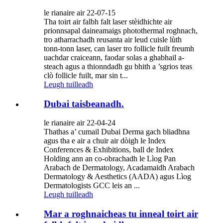
le rianaire air 22-07-15
Tha toirt air falbh falt laser stèidhichte air
prionnsapal daineamaigs photothermal roghnach,
tro atharrachadh reusanta air leud cuisle lùth
tonn-tonn laser, can laser tro follicle fuilt freumh
uachdar craiceann, faodar solas a ghabhail a-
steach agus a thionndadh gu bhith a ’sgrios teas
clò follicle fuilt, mar sin t...
Leugh tuilleadh
Dubai taisbeanadh.
le rianaire air 22-04-24
Thathas a’ cumail Dubai Derma gach bliadhna
agus tha e air a chuir air dòigh le Index
Conferences & Exhibitions, ball de Index
Holding ann an co-obrachadh le Lìog Pan
Arabach de Dermatology, Acadamaidh Arabach
Dermatology & Aesthetics (AADA) agus Lìog
Dermatologists GCC leis an ...
Leugh tuilleadh
Mar a roghnaicheas tu inneal toirt air