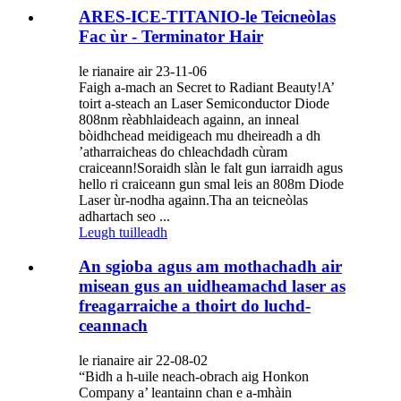
ARES-ICE-TITANIO-le Teicneòlas
Fac ùr - Terminator Hair
le rianaire air 23-11-06
Faigh a-mach an Secret to Radiant Beauty!A’
toirt a-steach an Laser Semiconductor Diode
808nm rèabhlaideach againn, an inneal
bòidhchead meidigeach mu dheireadh a dh
’atharraicheas do chleachdadh cùram
craiceann!Soraidh slàn le falt gun iarraidh agus
hello ri craiceann gun smal leis an 808m Diode
Laser ùr-nodha againn.Tha an teicneòlas
adhartach seo ...
Leugh tuilleadh
An sgioba agus am mothachadh air
misean gus an uidheamachd laser as
freagarraiche a thoirt do luchd-
ceannach
le rianaire air 22-08-02
“Bidh a h-uile neach-obrach aig Honkon
Company a’ leantainn chan e a-mhàin