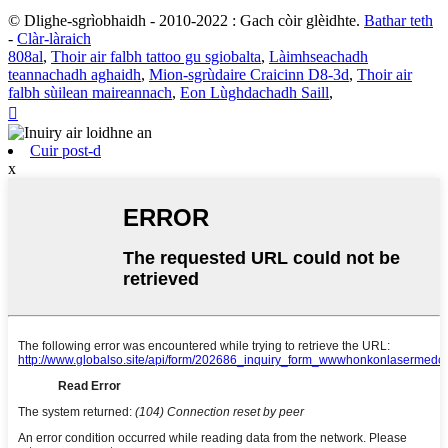
© Dlighe-sgrìobhaidh - 2010-2022 : Gach còir glèidhte.
Bathar teth
-
Clàr-làraich
808al
,
Thoir air falbh tattoo gu sgiobalta
,
Làimhseachadh
teannachadh aghaidh
,
Mion-sgrùdaire Craicinn D8-3d
,
Thoir air
falbh sùilean maireannach
,
Eon Lùghdachadh Saill
,

Cuir post-d
x