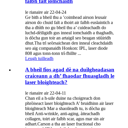
falbh falt iomchaidh
le rianaire air 22-04-24
Ge bith a bheil thu a ’coimhead airson leusair
airson do chuid falt a thoirt air falbh euslaintich a
tha a dhìth no gu bheil thu a’ cuideachadh do
luchd-dèiligidh gus inneal iomchaidh a thaghadh,
is dòcha gun toir an artaigil seo beagan stiùiridh
dhut.Tha trì seòrsaichean den inneal cleachdaidh
seo aig companaidh Honkon: IPL, laser diode
808 agus tonn-tonn trì-fhillte ...
Leugh tuilleadh
A bheil fios agad dè na duilgheadasan
craiceann a dh’ fhaodar fhuasgladh le
laser bloighteach?
le rianaire air 22-04-11
Chan eil a h-uile duine na choigreach don
phròiseact laser bloighteach A’ bruidhinn air laser
bloighteach Mar a shaoileadh tu, is dòcha gu
bheil Anti-wrinkle, anti-aging, àiteachadh
collagen, toirt air falbh scar, agus mar sin air
adhart.Carson a tha an laser fractional cho