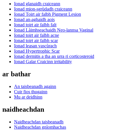
Ionad glanaidh craiceann
Ionad mion-sgrùdadh craiceann
Ionad Toirt air falbh Pigment Lesion
Ionad an-aghaidh aois
Ionad toirt air falbh falt
Ionad Làimhseachaidh Neo-lannsa Vaginal
Ionad toirt air falbh acne
Ionad toirt air falbh scar
Ionad leasan vascùrach
Ionad Hypertrophic Scar
Ionad dermitis a tha an urra ri corticosteroid
Ionad Galar Craicinn irritability
ar bathar
An taisbeanadh againn
Cuir fios thugainn
Mu ar deidhinn
naidheachdan
Naidheachdan taisbeanadh
Naidheachdan gnìomhachas