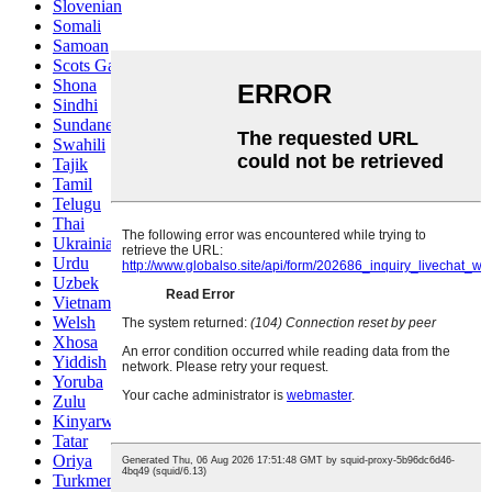
Slovenian
Somali
Samoan
Scots Gaelic
Shona
Sindhi
Sundanese
Swahili
Tajik
Tamil
Telugu
Thai
Ukrainian
Urdu
Uzbek
Vietnamese
Welsh
Xhosa
Yiddish
Yoruba
Zulu
Kinyarwanda
Tatar
Oriya
Turkmen