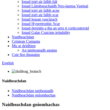
Ionad toirt air falbh falt
Ionad Làimhseachaidh Neo-lannsa Vaginal
Ionad toirt air falbh acne
Ionad toirt air falbh scar
Ionad leasan vascùrach
Ionad Hypertrophic Scar
Ionad dermitis a tha an urra ri corticosteroid
Ionad Galar Craicinn irritability
Naidheachdan
Ceistean Cumanta
Mu ar deidhinn
An taisbeanadh againn
Cuir fios thugainn
English
Naidheachdan
Naidheachdan taisbeanadh
Naidheachdan gnìomhachas
Naidheachdan gnìomhachas