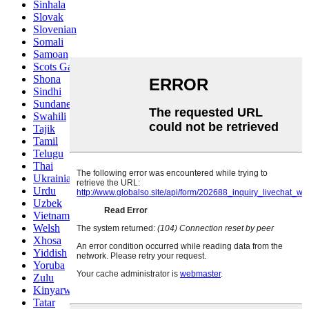
Sinhala
Slovak
Slovenian
Somali
Samoan
Scots Gaelic
Shona
Sindhi
Sundanese
Swahili
Tajik
Tamil
Telugu
Thai
Ukrainian
Urdu
Uzbek
Vietnamese
Welsh
Xhosa
Yiddish
Yoruba
Zulu
Kinyarwanda
Tatar