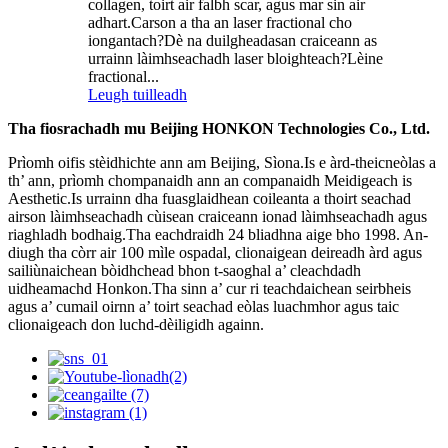
collagen, toirt air falbh scar, agus mar sin air
adhart.Carson a tha an laser fractional cho
iongantach?Dè na duilgheadasan craiceann as
urrainn làimhseachadh laser bloighteach?Lèine
fractional...
Leugh tuilleadh
Tha fiosrachadh mu Beijing HONKON Technologies Co., Ltd.
Prìomh oifis stèidhichte ann am Beijing, Sìona.Is e àrd-theicneòlas a
th’ ann, prìomh chompanaidh ann an companaidh Meidigeach is
Aesthetic.Is urrainn dha fuasglaidhean coileanta a thoirt seachad
airson làimhseachadh cùisean craiceann ionad làimhseachadh agus
riaghladh bodhaig.Tha eachdraidh 24 bliadhna aige bho 1998. An-
diugh tha còrr air 100 mìle ospadal, clionaigean deireadh àrd agus
sailiùnaichean bòidhchead bhon t-saoghal a’ cleachdadh
uidheamachd Honkon.Tha sinn a’ cur ri teachdaichean seirbheis
agus a’ cumail oirnn a’ toirt seachad eòlas luachmhor agus taic
clionaigeach don luchd-dèiligidh againn.