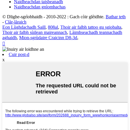
Naidheachdan taisbeanadh
Naidheachdan gnìomhachas
© Dlighe-sgrìobhaidh - 2010-2022 : Gach còir glèidhte.
Bathar teth
-
Clàr-làraich
Eon Lùghdachadh Saill
,
808al
,
Thoir air falbh tattoo gu sgiobalta
,
Thoir air falbh sùilean maireannach
,
Làimhseachadh teannachadh
aghaidh
,
Mion-sgrùdaire Craicinn D8-3d
,

Cuir post-d
x