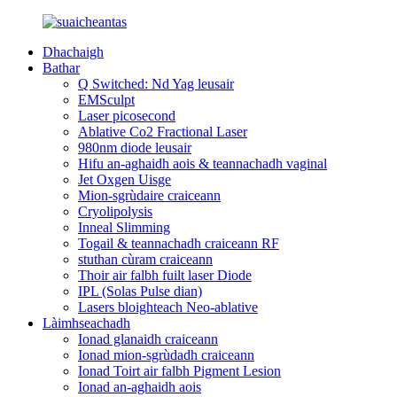
Dhachaigh
Bathar
Q Switched: Nd Yag leusair
EMSculpt
Laser picosecond
Ablative Co2 Fractional Laser
980nm diode leusair
Hifu an-aghaidh aois & teannachadh vaginal
Jet Oxgen Uisge
Mion-sgrùdaire craiceann
Cryolipolysis
Inneal Slimming
Togail & teannachadh craiceann RF
stuthan cùram craiceann
Thoir air falbh fuilt laser Diode
IPL (Solas Pulse dian)
Lasers bloighteach Neo-ablative
Làimhseachadh
Ionad glanaidh craiceann
Ionad mion-sgrùdadh craiceann
Ionad Toirt air falbh Pigment Lesion
Ionad an-aghaidh aois