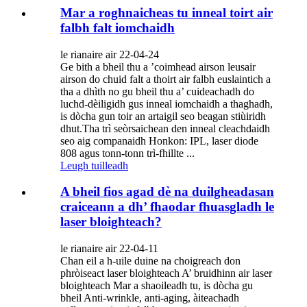
Mar a roghnaicheas tu inneal toirt air
falbh falt iomchaidh
le rianaire air 22-04-24
Ge bith a bheil thu a ’coimhead airson leusair
airson do chuid falt a thoirt air falbh euslaintich a
tha a dhìth no gu bheil thu a’ cuideachadh do
luchd-dèiligidh gus inneal iomchaidh a thaghadh,
is dòcha gun toir an artaigil seo beagan stiùiridh
dhut.Tha trì seòrsaichean den inneal cleachdaidh
seo aig companaidh Honkon: IPL, laser diode
808 agus tonn-tonn trì-fhillte ...
Leugh tuilleadh
A bheil fios agad dè na duilgheadasan
craiceann a dh’ fhaodar fhuasgladh le
laser bloighteach?
le rianaire air 22-04-11
Chan eil a h-uile duine na choigreach don
phròiseact laser bloighteach A’ bruidhinn air laser
bloighteach Mar a shaoileadh tu, is dòcha gu
bheil Anti-wrinkle, anti-aging, àiteachadh