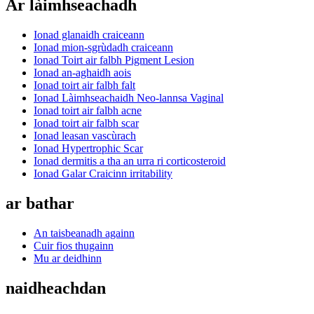
Ar làimhseachadh
Ionad glanaidh craiceann
Ionad mion-sgrùdadh craiceann
Ionad Toirt air falbh Pigment Lesion
Ionad an-aghaidh aois
Ionad toirt air falbh falt
Ionad Làimhseachaidh Neo-lannsa Vaginal
Ionad toirt air falbh acne
Ionad toirt air falbh scar
Ionad leasan vascùrach
Ionad Hypertrophic Scar
Ionad dermitis a tha an urra ri corticosteroid
Ionad Galar Craicinn irritability
ar bathar
An taisbeanadh againn
Cuir fios thugainn
Mu ar deidhinn
naidheachdan